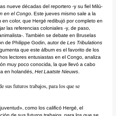
s nueve décadas del reportero -y su fiel Milú-
ín en el Congo
. Este jueves mismo sale a la
m en color, que Hergé redibujó por completo en
r las referencias coloniales -y, de paso,
 animalista-. También se debate en Bruselas
ión de Philippe Godin, autor de
Les Tribulations
rgumenta que este álbum es el favorito de los
os lectores entusiastas en el Congo, analiza
sión muy poco conocida, la que llevó a cabo
ga en holandés,
Het Laatste Nieuws
.
e sus futuros trabajos, para los que se
juventud», como los calificó Hergé, el
ción de sus futuros trabajos, para los que se