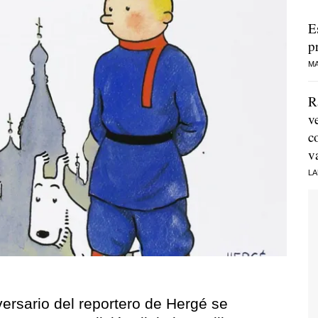
E
p
MA
R
v
c
v
LA
versario del reportero de Hergé se