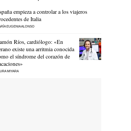
spaña empieza a controlar a los viajeros
rocedentes de Italia
RÍA EUGENIA ALONSO
amón Ríos, cardiólogo: «En
erano existe una arritmia conocida
omo el síndrome del corazón de
acaciones»
URA MIYARA