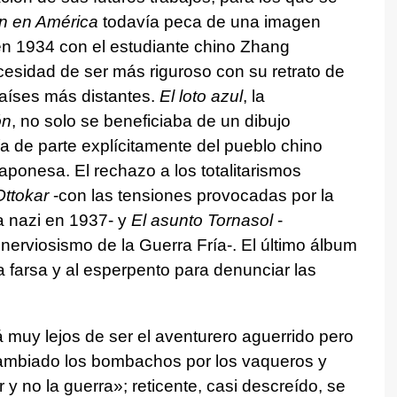
ín en América
todavía peca de una imagen
en 1934 con el estudiante chino Zhang
ecesidad de ser más riguroso con su retrato de
 países más distantes.
El loto azul
, la
ón
, no solo se beneficiaba de un dibujo
ía de parte explícitamente del pueblo chino
japonesa. El rechazo a los totalitarismos
Ottokar
-con las tensiones provocadas por la
a nazi en 1937- y
El asunto Tornasol
-
erviosismo de la Guerra Fría-. El último álbum
la farsa y al esperpento para denunciar las
á muy lejos de ser el aventurero aguerrido pero
ambiado los bombachos por los vaqueros y
y no la guerra»; reticente, casi descreído, se