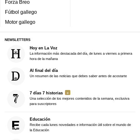
Forza Breo
Fútbol gallego
Motor gallego
NEWSLETTERS
Hoy en La Voz
La información más destacada del día, de lunes a viernes a primera
hora de la mañana
Al final del día
Un resumen de las noticias que debes saber antes de acostarte
7 días 7 historias
Una selección de los mejores contenidos de la semana, exclusiva
para suscriptores
Educación
Recibe cada lunes novedades e información útil sobre el mundo de
la Educación