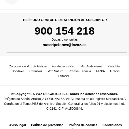
TELÉFONO GRATUITO DE ATENCIÓN AL SUSCRIPTOR
900 154 218
Dudas o consultas
suscripciones@lavoz.es
Corporación Voz de Galicia
Fundación SRFL
Voz Audiovisual
RadioVoz
Sondaxe
Canalvoz
Voz Natura
Prensa-Escuela
MPXA
Galicia
Editorial
© Copyright LA VOZ DE GALICIA S.A. Todos los derechos reservados.
Polígono de Sabón, Arteixo, A CORUÑA (ESPAÑA) Inscrita en el Registro Mercantil de A
Coruña en el Tomo 2438 del Archivo, Sección General, a los folios 91 y siguientes, hoja
C-2141. CIF: A-15000649.
Aviso legal
Política de privacidad
Política de cookies
Condiciones