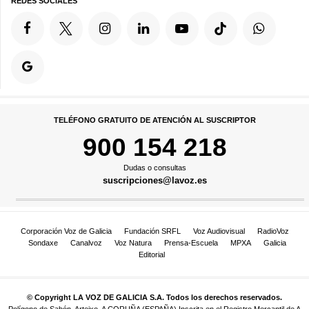
REDES SOCIALES
TELÉFONO GRATUITO DE ATENCIÓN AL SUSCRIPTOR
900 154 218
Dudas o consultas
suscripciones@lavoz.es
Corporación Voz de Galicia
Fundación SRFL
Voz Audiovisual
RadioVoz
Sondaxe
Canalvoz
Voz Natura
Prensa-Escuela
MPXA
Galicia
Editorial
© Copyright LA VOZ DE GALICIA S.A. Todos los derechos reservados.
Polígono de Sabón, Arteixo, A CORUÑA (ESPAÑA) Inscrita en el Registro Mercantil de A