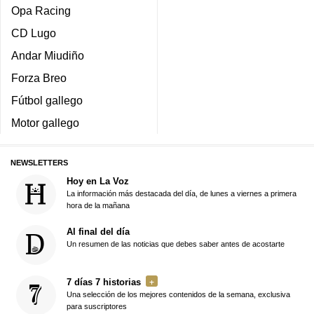
Opa Racing
CD Lugo
Andar Miudiño
Forza Breo
Fútbol gallego
Motor gallego
NEWSLETTERS
Hoy en La Voz
La información más destacada del día, de lunes a viernes a primera
hora de la mañana
Al final del día
Un resumen de las noticias que debes saber antes de acostarte
7 días 7 historias
Una selección de los mejores contenidos de la semana, exclusiva
para suscriptores