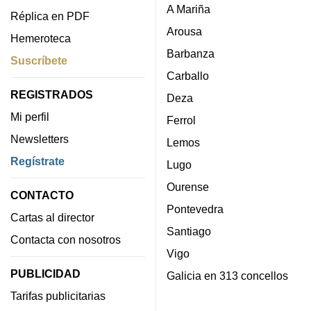
A Mariña
Réplica en PDF
Arousa
Hemeroteca
Barbanza
Suscríbete
Carballo
REGISTRADOS
Deza
Mi perfil
Ferrol
Newsletters
Lemos
Regístrate
Lugo
Ourense
CONTACTO
Pontevedra
Cartas al director
Santiago
Contacta con nosotros
Vigo
PUBLICIDAD
Galicia en 313 concellos
Tarifas publicitarias