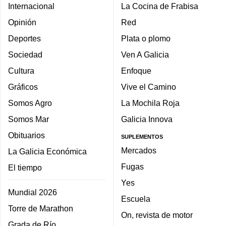
Internacional
La Cocina de Frabisa
Opinión
Red
Deportes
Plata o plomo
Sociedad
Ven A Galicia
Cultura
Enfoque
Gráficos
Vive el Camino
Somos Agro
La Mochila Roja
Somos Mar
Galicia Innova
Obituarios
SUPLEMENTOS
Mercados
La Galicia Económica
Fugas
El tiempo
Yes
Mundial 2026
Escuela
Torre de Marathon
On, revista de motor
Grada de Río