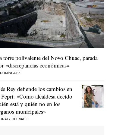
a torre polivalente del Novo Chuac, parada
or «discrepancias económicas»
 DOMÍNGUEZ
nés Rey defiende los cambios en
l Pepri: «Como alcaldesa decido
uién está y quién no en los
rganos municipales»
URA G. DEL VALLE