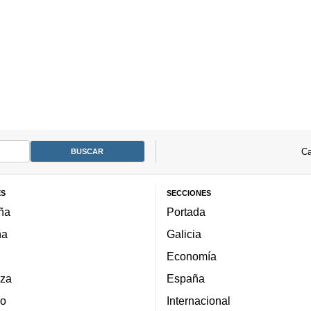
Ca
ES
SECCIONES
ña
Portada
ña
Galicia
Economía
za
España
lo
Internacional