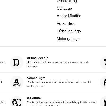
Opa Racing
CD Lugo
Andar Miudiño
Forza Breo
Fútbol gallego
Motor gallego
Al final del día
nes a
Un resumen de las noticias que debes saber antes de
acostarte
Somos Agro
el
Recibe cada miércoles la información más relevante del
sector primario
A Coruña
sobre
Recibe de lunes a viernes toda la actualidad y la información