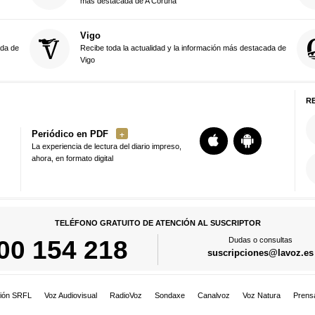
más destacada de A Coruña
Vigo
ada de
Recibe toda la actualidad y la información más destacada de
Vigo
R
Periódico en PDF
La experiencia de lectura del diario impreso,
ahora, en formato digital
TELÉFONO GRATUITO DE ATENCIÓN AL SUSCRIPTOR
00 154 218
Dudas o consultas
suscripciones@lavoz.es
ión SRFL
Voz Audiovisual
RadioVoz
Sondaxe
Canalvoz
Voz Natura
Prens