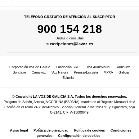
TELÉFONO GRATUITO DE ATENCIÓN AL SUSCRIPTOR
900 154 218
Dudas o consultas
suscripciones@lavoz.es
Corporación Voz de Galicia
Fundación SRFL
Voz Audiovisual
RadioVoz
Sondaxe
Canalvoz
Voz Natura
Prensa-Escuela
MPXA
Galicia
Editorial
© Copyright LA VOZ DE GALICIA S.A. Todos los derechos reservados.
Polígono de Sabón, Arteixo, A CORUÑA (ESPAÑA) Inscrita en el Registro Mercantil de A
Coruña en el Tomo 2438 del Archivo, Sección General, a los folios 91 y siguientes, hoja
C-2141. CIF: A-15000649.
Aviso legal
Política de privacidad
Política de cookies
Condiciones
generales
Configuración de cookies