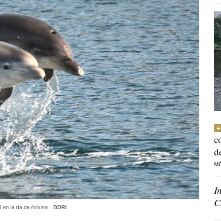
c
d
M
I
C
I en la ría de Arousa
BDRI