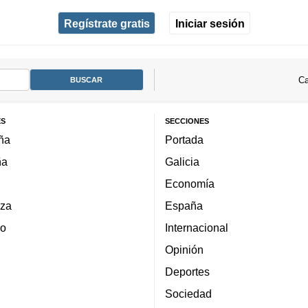
Regístrate gratis
Iniciar sesión
Ca
ES
SECCIONES
ña
Portada
ña
Galicia
Economía
za
España
lo
Internacional
Opinión
Deportes
Sociedad