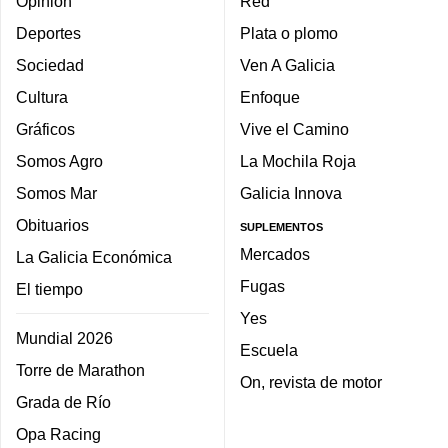
Opinión
Red
Deportes
Plata o plomo
Sociedad
Ven A Galicia
Cultura
Enfoque
Gráficos
Vive el Camino
Somos Agro
La Mochila Roja
Somos Mar
Galicia Innova
Obituarios
SUPLEMENTOS
Mercados
La Galicia Económica
Fugas
El tiempo
Yes
Mundial 2026
Escuela
Torre de Marathon
On, revista de motor
Grada de Río
Opa Racing