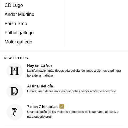
CD Lugo
Andar Miudiño
Forza Breo
Fútbol gallego
Motor gallego
NEWSLETTERS
Hoy en La Voz
La información más destacada del día, de lunes a viernes a primera
hora de la mañana
Al final del día
Un resumen de las noticias que debes saber antes de acostarte
7 días 7 historias
Una selección de los mejores contenidos de la semana, exclusiva
para suscriptores