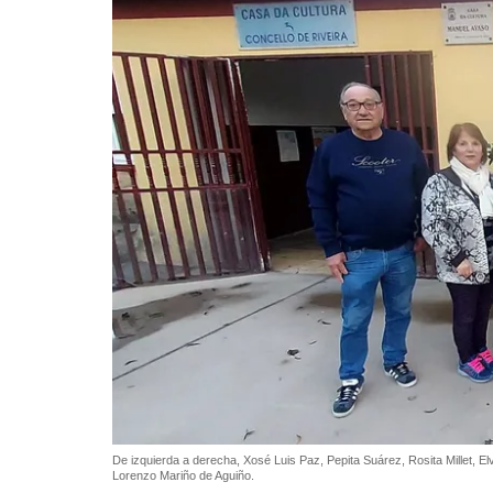
De izquierda a derecha, Xosé Luis Paz, Pepita Suárez, Rosita Millet, El
Lorenzo Mariño de Aguiño.