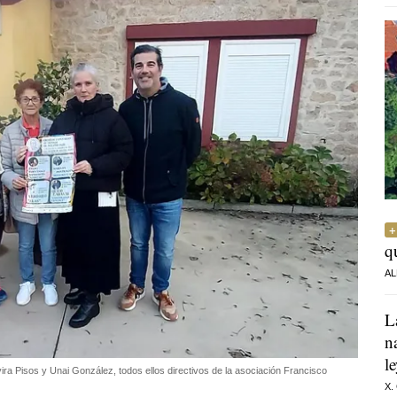
q
AL
L
n
l
vira Pisos y Unai González, todos ellos directivos de la asociación Francisco
X.