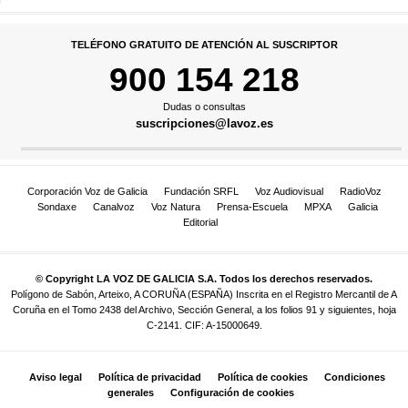
TELÉFONO GRATUITO DE ATENCIÓN AL SUSCRIPTOR
900 154 218
Dudas o consultas
suscripciones@lavoz.es
Corporación Voz de Galicia
Fundación SRFL
Voz Audiovisual
RadioVoz
Sondaxe
Canalvoz
Voz Natura
Prensa-Escuela
MPXA
Galicia
Editorial
© Copyright LA VOZ DE GALICIA S.A. Todos los derechos reservados.
Polígono de Sabón, Arteixo, A CORUÑA (ESPAÑA) Inscrita en el Registro Mercantil de A
Coruña en el Tomo 2438 del Archivo, Sección General, a los folios 91 y siguientes, hoja
C-2141. CIF: A-15000649.
Aviso legal
Política de privacidad
Política de cookies
Condiciones
generales
Configuración de cookies