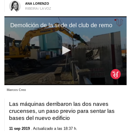
ANA LORENZO
RIBEIRA / LA VOZ
Demolición de la sede del club de remo
0
Marcos Creo
seconds
of
31
Las máquinas derribaron las dos naves
seconds
crucenses, un paso previo para sentar las
bases del nuevo edificio
11 sep 2019
. Actualizado a las 18:37 h.