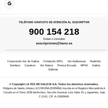
TELÉFONO GRATUITO DE ATENCIÓN AL SUSCRIPTOR
900 154 218
Dudas o consultas
suscripciones@lavoz.es
Corporación Voz de Galicia
Fundación SRFL
Voz Audiovisual
RadioVoz
Sondaxe
Canalvoz
Voz Natura
Prensa-Escuela
MPXA
Galicia
Editorial
© Copyright LA VOZ DE GALICIA S.A. Todos los derechos reservados.
Polígono de Sabón, Arteixo, A CORUÑA (ESPAÑA) Inscrita en el Registro Mercantil de A
Coruña en el Tomo 2438 del Archivo, Sección General, a los folios 91 y siguientes, hoja
C-2141. CIF: A-15000649.