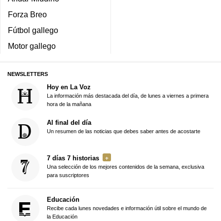
Forza Breo
Fútbol gallego
Motor gallego
NEWSLETTERS
Hoy en La Voz
La información más destacada del día, de lunes a viernes a primera
hora de la mañana
Al final del día
Un resumen de las noticias que debes saber antes de acostarte
7 días 7 historias
Una selección de los mejores contenidos de la semana, exclusiva
para suscriptores
Educación
Recibe cada lunes novedades e información útil sobre el mundo de
la Educación