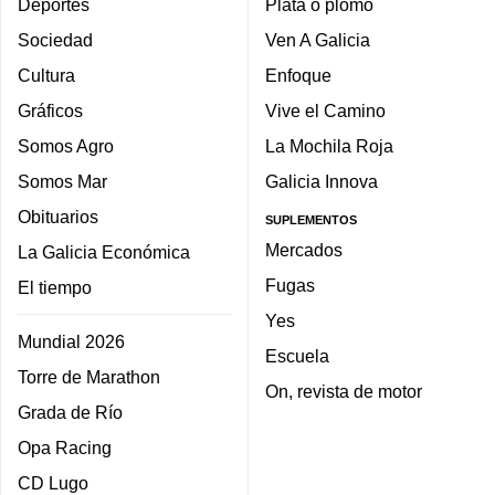
Deportes
Plata o plomo
Sociedad
Ven A Galicia
Cultura
Enfoque
Gráficos
Vive el Camino
Somos Agro
La Mochila Roja
Somos Mar
Galicia Innova
Obituarios
SUPLEMENTOS
Mercados
La Galicia Económica
Fugas
El tiempo
Yes
Mundial 2026
Escuela
Torre de Marathon
On, revista de motor
Grada de Río
Opa Racing
CD Lugo