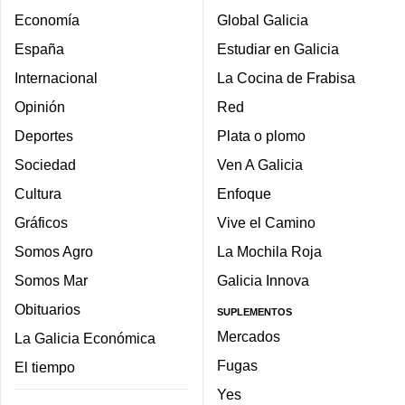
Economía
Global Galicia
España
Estudiar en Galicia
Internacional
La Cocina de Frabisa
Opinión
Red
Deportes
Plata o plomo
Sociedad
Ven A Galicia
Cultura
Enfoque
Gráficos
Vive el Camino
Somos Agro
La Mochila Roja
Somos Mar
Galicia Innova
Obituarios
SUPLEMENTOS
Mercados
La Galicia Económica
Fugas
El tiempo
Yes