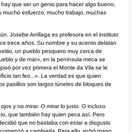
 hay que ser un genio para hacer algo bueno,
es mucho esfuerzo, mucho trabajo, muchas
n. Josebe Arrillaga es profesora en el instituto
ce trece años. Su nombre y su acento delatan
keitio, un pueblo pesquero muy cerca de
ueblo y de mar», en la península meca se
pisó por vez primera el Monte da Vila se le
ficio tan feo...». La verdad es que quien
os pasillos son largos túneles de bloques de
 ojos y no mirar. O mirar lo justo. O incluso
icio, que también hay quien peca así. Pero
 decidió que no bastaba con estar a disgusto
ue comenzó a cambiarla. Para ello, echó mano