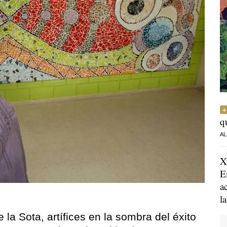
q
AL
X
E
a
l
 la Sota, artífices en la sombra del éxito