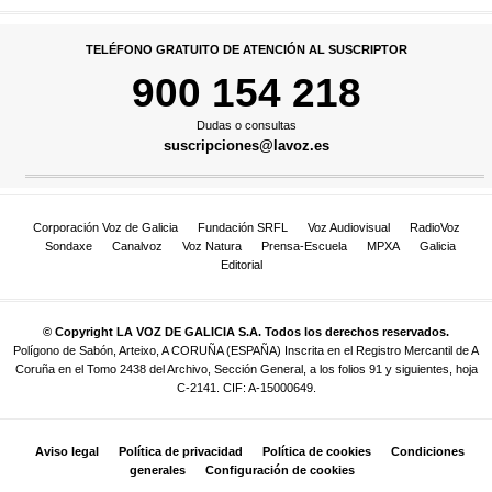
TELÉFONO GRATUITO DE ATENCIÓN AL SUSCRIPTOR
900 154 218
Dudas o consultas
suscripciones@lavoz.es
Corporación Voz de Galicia
Fundación SRFL
Voz Audiovisual
RadioVoz
Sondaxe
Canalvoz
Voz Natura
Prensa-Escuela
MPXA
Galicia
Editorial
© Copyright LA VOZ DE GALICIA S.A. Todos los derechos reservados.
Polígono de Sabón, Arteixo, A CORUÑA (ESPAÑA) Inscrita en el Registro Mercantil de A
Coruña en el Tomo 2438 del Archivo, Sección General, a los folios 91 y siguientes, hoja
C-2141. CIF: A-15000649.
Aviso legal
Política de privacidad
Política de cookies
Condiciones
generales
Configuración de cookies