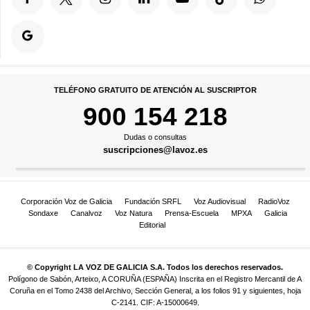
TELÉFONO GRATUITO DE ATENCIÓN AL SUSCRIPTOR
900 154 218
Dudas o consultas
suscripciones@lavoz.es
Corporación Voz de Galicia
Fundación SRFL
Voz Audiovisual
RadioVoz
Sondaxe
Canalvoz
Voz Natura
Prensa-Escuela
MPXA
Galicia
Editorial
© Copyright LA VOZ DE GALICIA S.A. Todos los derechos reservados.
Polígono de Sabón, Arteixo, A CORUÑA (ESPAÑA) Inscrita en el Registro Mercantil de A
Coruña en el Tomo 2438 del Archivo, Sección General, a los folios 91 y siguientes, hoja
C-2141. CIF: A-15000649.