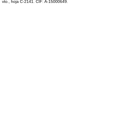
vto., hoja C-2141. CIF: A-15000649.