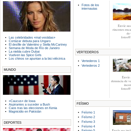
Fotos de los
internautas
Envíe sus
rincones enca
de 
fotos@l
Las celebridades «mal vestidas»
Cortázar debuta para Ungaro
El desfile de Valentino y Stella McCartney
Semana de Moda de Río de Janeiro
La niebla cubre Dubai
VERTEDEROS
Vuelven las Spice Girls
Los chinos se apuntan a la bici eléctrica
Vertederos 1
Vertederos 2
MUNDO
Envíe 
denuncia de ve
incon
fotos@l
«Caucus» de Iowa
FEÍSMO
Aspirantes a suceder a Bush
Caos tras las elecciones en Kenia
Magnicidio en Pakistán
Feísmo 1
Feísmo 2
Feísmo 3
DEPORTES
Feísmo 4
Envíe sus imá
Feísmo 5