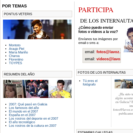
POR TEMAS
PARTICIPA
PONTUS VETERIS
DE LOS INTERNAUT
¿Cómo puedo enviar
fotos o vídeos a la voz?
Envíanos tus imágenes por
email o sms a:
Montoto
Araujo Piel
email:
fotos@lavoz.es
María Mariño
Charoa
email:
videos@lavoz.es
Florentino
TOYPES
FOTOS DE LOS INTERNAUTAS
RESUMEN DEL AÑO
Tú eres el
fotógrafo
¿Ha sido t
algún aconte
en Galicia? 
2007: Qué pasó en Galicia
im
Los famosos del año
fotos@lavoz.es
El mundo en el 2007
publicamo
España en el 2007
Los rostros del deporte en el 2007
El año tecnológico
Los rostros de la cultura en 2007
ESTAMPAS GALLEGAS