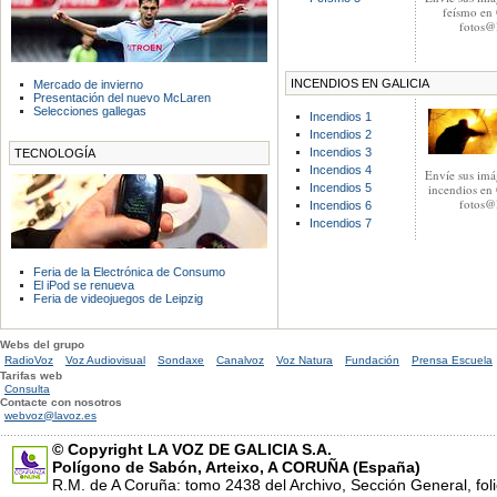
feísmo en 
fotos@l
INCENDIOS EN GALICIA
Mercado de invierno
Presentación del nuevo McLaren
Selecciones gallegas
Incendios 1
Incendios 2
Incendios 3
TECNOLOGÍA
Incendios 4
Envíe sus imá
Incendios 5
incendios en 
fotos@l
Incendios 6
Incendios 7
Feria de la Electrónica de Consumo
El iPod se renueva
Feria de videojuegos de Leipzig
Webs del grupo
RadioVoz
Voz Audiovisual
Sondaxe
Canalvoz
Voz Natura
Fundación
Prensa Escuela
Tarifas web
Consulta
Contacte con nosotros
webvoz@lavoz.es
© Copyright LA VOZ DE GALICIA S.A.
Polígono de Sabón, Arteixo, A CORUÑA (España)
R.M. de A Coruña: tomo 2438 del Archivo, Sección General, fol