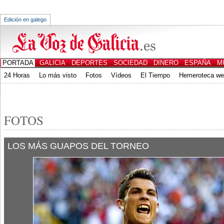
Edición en galego
PORTADA
GALICIA
DEPORTES
SOCIEDAD
DINERO
ESPAÑA
M
24 Horas
Lo más visto
Fotos
Vídeos
El Tiempo
Hemeroteca w
CANALES
ED. IMPRESA
FOTOS
LOS MÁS GUAPOS DEL TORNEO