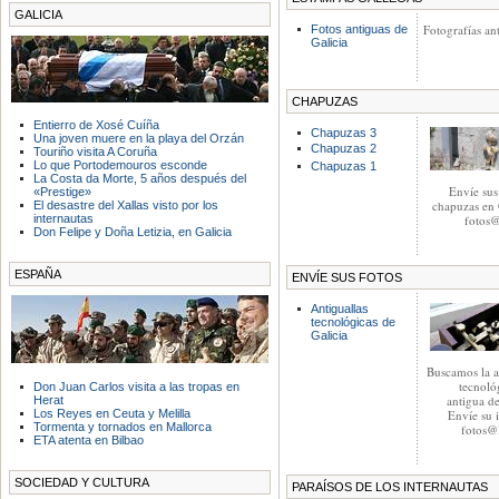
GALICIA
Fotografías an
Fotos antiguas de
Galicia
CHAPUZAS
Entierro de Xosé Cuíña
Chapuzas 3
Una joven muere en la playa del Orzán
Chapuzas 2
Touriño visita A Coruña
Lo que Portodemouros esconde
Chapuzas 1
La Costa da Morte, 5 años después del
Envíe sus
«Prestige»
chapuzas en 
El desastre del Xallas visto por los
fotos@
internautas
Don Felipe y Doña Letizia, en Galicia
ESPAÑA
ENVÍE SUS FOTOS
Antiguallas
tecnológicas de
Galicia
Buscamos la a
tecnoló
Don Juan Carlos visita a las tropas en
antigua de
Herat
Los Reyes en Ceuta y Melilla
Envíe su 
Tormenta y tornados en Mallorca
fotos@l
ETA atenta en Bilbao
SOCIEDAD Y CULTURA
PARAÍSOS DE LOS INTERNAUTAS