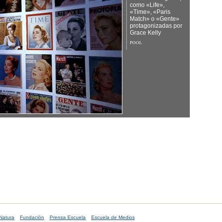
como «Life»,
«Time», «Paris
Match» o «Gente»
protagonizadas por
Grace Kelly
POOL
Natura
Fundación
Prensa Escuela
Escuela de Medios