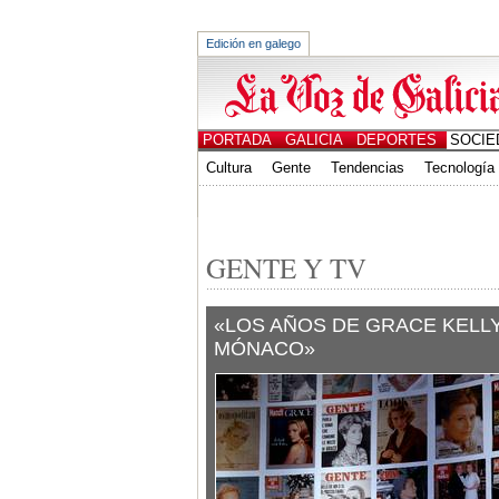
Edición en galego
PORTADA
GALICIA
DEPORTES
SOCIE
Cultura
Gente
Tendencias
Tecnología
CANALES
ED. IMPRESA
GENTE Y TV
«LOS AÑOS DE GRACE KELLY
MÓNACO»