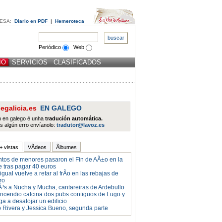
ESA:
Diario en PDF
|
Hemeroteca
Periódico
Web
IO
SERVICIOS
CLASIFICADOS
egalicia.es
EN GALEGO
n en galego é unha
tradución automática.
s algún erro envíanolo:
tradutor@lavoz.es
+ vistas
VÃ­deos
Ãlbumes
ntos de menores pasaron el Fin de AÃ±o en la
e tras pagar 40 euros
gual vuelve a retar al frÃ­o en las rebajas de
ro
Ã³s a Nucha y Mucha, cantareiras de Ardebullo
incendio calcina dos pubs contiguos de Lugo y
ga a desalojar un edificio
o Rivera y Jessica Bueno, segunda parte