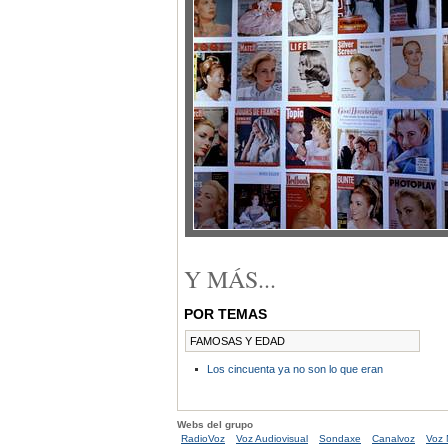
Y MÁS...
POR TEMAS
FAMOSAS Y EDAD
Los cincuenta ya no son lo que eran
Webs del grupo
RadioVoz
Voz Audiovisual
Sondaxe
Canalvoz
Voz 