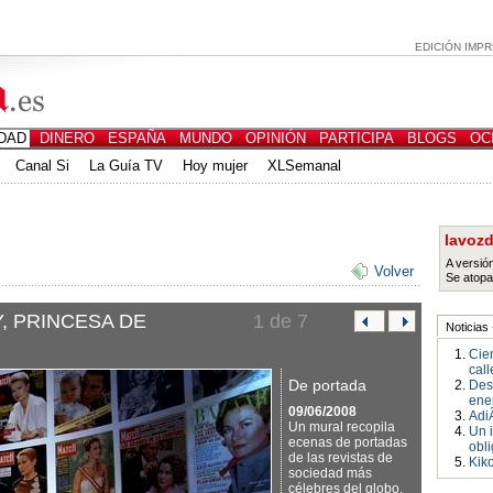
EDICIÓN IMPR
DAD
DINERO
ESPAÑA
MUNDO
OPINIÓN
PARTICIPA
BLOGS
OC
Canal Si
La Guía TV
Hoy mujer
XLSemanal
lavozd
A versió
Volver
Se atopa
, PRINCESA DE
1
de 7
Noticias 
Cie
call
De portada
Desi
ene
09/06/2008
Adi
Un mural recopila
Un 
ecenas de portadas
obli
de las revistas de
Kik
sociedad más
célebres del globo,