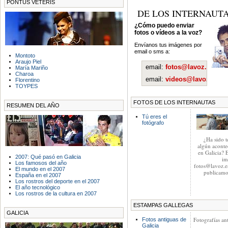
PONTUS VETERIS
DE LOS INTERNAUT
¿Cómo puedo enviar
fotos o vídeos a la voz?
Envíanos tus imágenes por
email o sms a:
Montoto
Araujo Piel
email:
fotos@lavoz.es
María Mariño
Charoa
email:
videos@lavoz.es
Florentino
TOYPES
FOTOS DE LOS INTERNAUTAS
RESUMEN DEL AÑO
Tú eres el
fotógrafo
¿Ha sido t
algún aconte
en Galicia? 
2007: Qué pasó en Galicia
im
Los famosos del año
fotos@lavoz.es
El mundo en el 2007
publicamo
España en el 2007
Los rostros del deporte en el 2007
El año tecnológico
Los rostros de la cultura en 2007
ESTAMPAS GALLEGAS
GALICIA
Fotografías an
Fotos antiguas de
Galicia