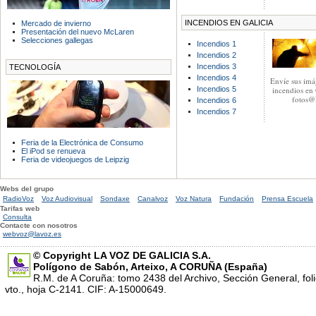
INCENDIOS EN GALICIA
Mercado de invierno
Presentación del nuevo McLaren
Selecciones gallegas
Incendios 1
Incendios 2
Incendios 3
TECNOLOGÍA
Incendios 4
Envíe sus imá
Incendios 5
incendios en 
fotos@l
Incendios 6
Incendios 7
Feria de la Electrónica de Consumo
El iPod se renueva
Feria de videojuegos de Leipzig
Webs del grupo
RadioVoz
Voz Audiovisual
Sondaxe
Canalvoz
Voz Natura
Fundación
Prensa Escuela
Tarifas web
Consulta
Contacte con nosotros
webvoz@lavoz.es
© Copyright LA VOZ DE GALICIA S.A.
Polígono de Sabón, Arteixo, A CORUÑA (España)
R.M. de A Coruña: tomo 2438 del Archivo, Sección General, fol
vto., hoja C-2141. CIF: A-15000649.