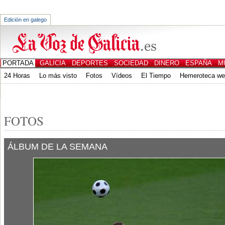
Edición en galego
PORTADA
GALICIA
DEPORTES
SOCIEDAD
DINERO
ESPAÑA
M
24 Horas
Lo más visto
Fotos
Vídeos
El Tiempo
Hemeroteca w
CANALES
ED. IMPRESA
FOTOS
ÁLBUM DE LA SEMANA