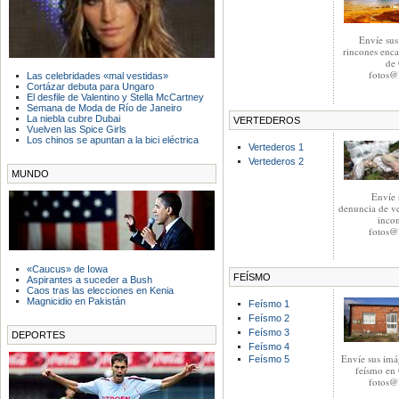
Envíe sus
rincones enca
de 
fotos@l
Las celebridades «mal vestidas»
Cortázar debuta para Ungaro
El desfile de Valentino y Stella McCartney
Semana de Moda de Río de Janeiro
La niebla cubre Dubai
VERTEDEROS
Vuelven las Spice Girls
Los chinos se apuntan a la bici eléctrica
Vertederos 1
Vertederos 2
MUNDO
Envíe 
denuncia de ve
incon
fotos@l
«Caucus» de Iowa
FEÍSMO
Aspirantes a suceder a Bush
Caos tras las elecciones en Kenia
Magnicidio en Pakistán
Feísmo 1
Feísmo 2
Feísmo 3
DEPORTES
Feísmo 4
Envíe sus imá
Feísmo 5
feísmo en 
fotos@l