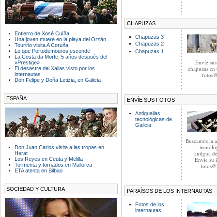
CHAPUZAS
Entierro de Xosé Cuíña
Chapuzas 3
Una joven muere en la playa del Orzán
Chapuzas 2
Touriño visita A Coruña
Lo que Portodemouros esconde
Chapuzas 1
La Costa da Morte, 5 años después del
Envíe sus
«Prestige»
chapuzas en 
El desastre del Xallas visto por los
fotos@
internautas
Don Felipe y Doña Letizia, en Galicia
ESPAÑA
ENVÍE SUS FOTOS
Antiguallas
tecnológicas de
Galicia
Buscamos la a
tecnoló
Don Juan Carlos visita a las tropas en
antigua de
Herat
Los Reyes en Ceuta y Melilla
Envíe su 
Tormenta y tornados en Mallorca
fotos@l
ETA atenta en Bilbao
SOCIEDAD Y CULTURA
PARAÍSOS DE LOS INTERNAUTAS
Fotos de los
internautas