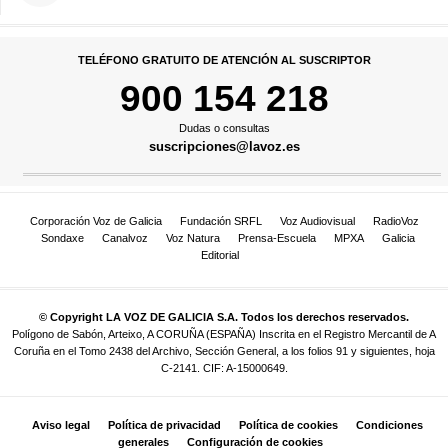
TELÉFONO GRATUITO DE ATENCIÓN AL SUSCRIPTOR
900 154 218
Dudas o consultas
suscripciones@lavoz.es
Corporación Voz de Galicia
Fundación SRFL
Voz Audiovisual
RadioVoz
Sondaxe
Canalvoz
Voz Natura
Prensa-Escuela
MPXA
Galicia
Editorial
© Copyright LA VOZ DE GALICIA S.A. Todos los derechos reservados.
Polígono de Sabón, Arteixo, A CORUÑA (ESPAÑA) Inscrita en el Registro Mercantil de A
Coruña en el Tomo 2438 del Archivo, Sección General, a los folios 91 y siguientes, hoja
C-2141. CIF: A-15000649.
Aviso legal
Política de privacidad
Política de cookies
Condiciones
generales
Configuración de cookies