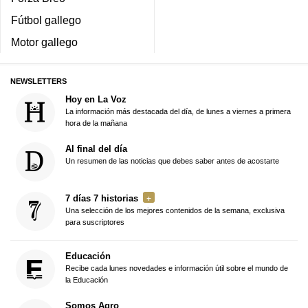
Fútbol gallego
Motor gallego
NEWSLETTERS
Hoy en La Voz
La información más destacada del día, de lunes a viernes a primera
hora de la mañana
Al final del día
Un resumen de las noticias que debes saber antes de acostarte
7 días 7 historias
Una selección de los mejores contenidos de la semana, exclusiva
para suscriptores
Educación
Recibe cada lunes novedades e información útil sobre el mundo de
la Educación
Somos Agro