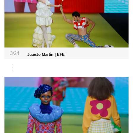
3/24
JuanJo Martín | EFE