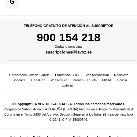
TELÉFONO GRATUITO DE ATENCIÓN AL SUSCRIPTOR
900 154 218
Dudas o consultas
suscripciones@lavoz.es
Corporación Voz de Galicia
Fundación SRFL
Voz Audiovisual
RadioVoz
Sondaxe
Canalvoz
Voz Natura
Prensa-Escuela
MPXA
Galicia
Editorial
© Copyright LA VOZ DE GALICIA S.A. Todos los derechos reservados.
Polígono de Sabón, Arteixo, A CORUÑA (ESPAÑA) Inscrita en el Registro Mercantil de A
Coruña en el Tomo 2438 del Archivo, Sección General, a los folios 91 y siguientes, hoja
C-2141. CIF: A-15000649.