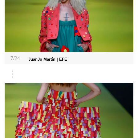
7/24
JuanJo Martín | EFE