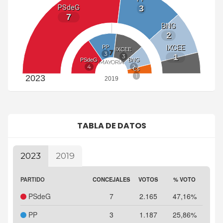
PSdeG
3
7
BNG
2
IXCEE
PP
IXCEE
7
3
1
3
PSdeG
BNG
MAYORÍA
4
2
Cs
1
2023
2019
TABLA DE DATOS
2023
2019
Highcharts.com
PARTIDO
CONCEJALES
VOTOS
% VOTO
PSdeG
7
2.165
47,16%
PP
3
1.187
25,86%