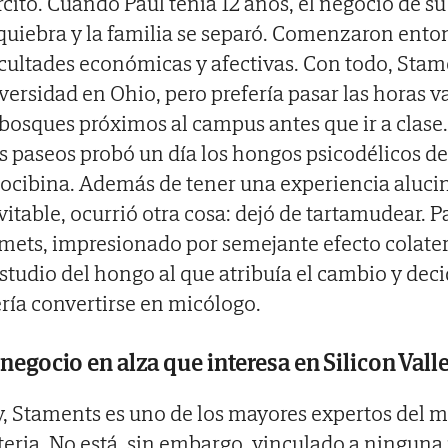
rcito. Cuando Paul tenía 12 años, el negocio de su
quiebra y la familia se separó. Comenzaron enton
icultades económicas y afectivas. Con todo, Stame
versidad en Ohio, pero prefería pasar las horas 
 bosques próximos al campus antes que ir a clase
s paseos probó un día los hongos psicodélicos de
locibina. Además de tener una experiencia aluc
vitable, ocurrió otra cosa: dejó de tartamudear. P
mets, impresionado por semejante efecto colater
estudio del hongo al que atribuía el cambio y dec
ría convertirse en micólogo.
negocio en alza que interesa en Silicon Vall
, Staments es uno de los mayores expertos del 
eria. No está, sin embargo, vinculado a ninguna