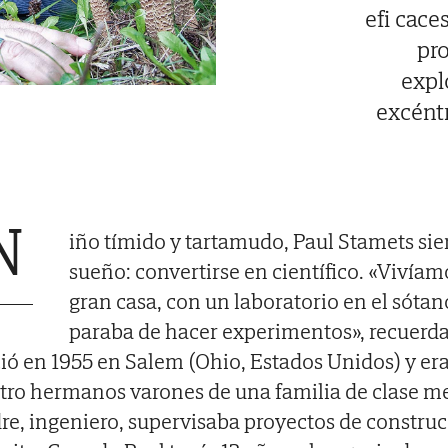
efi cace
pr
expl
excéntr
N
iño tímido y tartamudo, Paul Stamets si
sueño: convertirse en científico. «Vivía
gran casa, con un laboratorio en el sótan
paraba de hacer experimentos», recuerda
ió en 1955 en Salem (Ohio, Estados Unidos) y er
tro hermanos varones de una familia de clase me
re, ingeniero, supervisaba proyectos de construc