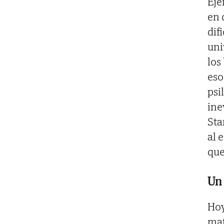
Ejé
en 
dif
uni
los
eso
psi
ine
Sta
al 
que
Un 
Hoy
mat