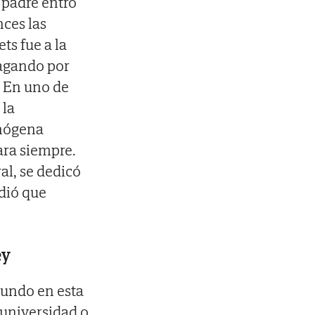
 padre entró
ces las
ts fue a la
vagando por
. En uno de
 la
inógena
ara siempre.
al, se dedicó
idió que
ey
mundo en esta
 universidad o