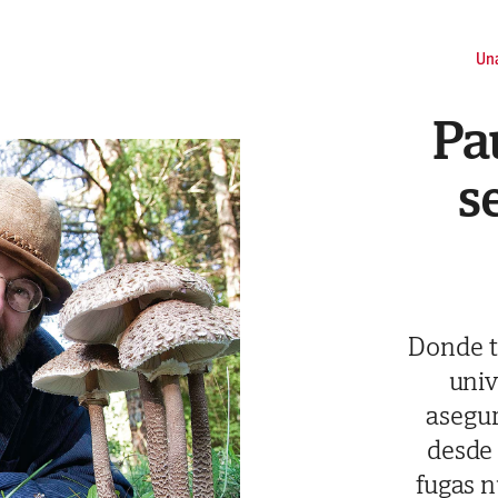
Una
Pa
s
Donde t
univ
asegur
desde 
fugas n