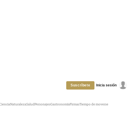
Inicia sesión
Suscríbete
Ciencia
Naturaleza
Salud
Personajes
Gastronomía
Firmas
Tiempo de moverse