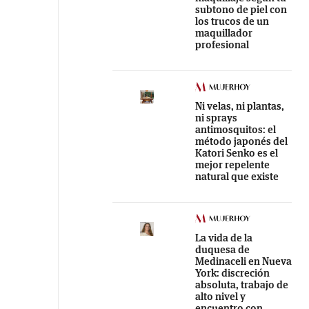
subtono de piel con
los trucos de un
maquillador
profesional
Ni velas, ni plantas,
ni sprays
antimosquitos: el
método japonés del
Katori Senko es el
mejor repelente
natural que existe
La vida de la
duquesa de
Medinaceli en Nueva
York: discreción
absoluta, trabajo de
alto nivel y
encuentro con