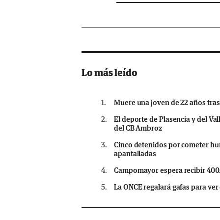
Lo más leído
1.
Muere una joven de 22 años tras 
2.
El deporte de Plasencia y del Va
del CB Ambroz
3.
Cinco detenidos por cometer hur
apantalladas
4.
Campomayor espera recibir 400.00
5.
La ONCE regalará gafas para ver e