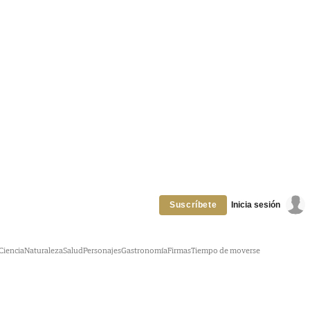
Inicia sesión
Suscríbete
Ciencia
Naturaleza
Salud
Personajes
Gastronomía
Firmas
Tiempo de moverse