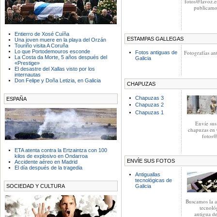
fotos@lavoz.es
publicamo
Entierro de Xosé Cuíña
ESTAMPAS GALLEGAS
Una joven muere en la playa del Orzán
Touriño visita A Coruña
Lo que Portodemouros esconde
Fotografías an
Fotos antiguas de
La Costa da Morte, 5 años después del
Galicia
«Prestige»
El desastre del Xallas visto por los
internautas
Don Felipe y Doña Letizia, en Galicia
CHAPUZAS
Chapuzas 3
ESPAÑA
Chapuzas 2
Chapuzas 1
Envíe sus
chapuzas en 
fotos@
ETA atenta contra la Ertzaintza con 100
kilos de explosivo en Ondarroa
ENVÍE SUS FOTOS
Accidente aéreo en Madrid
El día después de la tragedia
Antiguallas
tecnológicas de
SOCIEDAD Y CULTURA
Galicia
Buscamos la a
tecnoló
antigua de