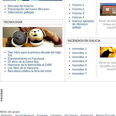
Feísmo 1
Mercado de invierno
Presentación del nuevo McLaren
Feísmo 2
Selecciones gallegas
Feísmo 3
Feísmo 4
Envíe sus imá
Nuevos ejemplos
TECNOLOGÍA
feísmo en 
de «feísmo»
fotos@l
gallego
INCENDIOS EN GALICIA
Incendios 1
Diez hitos para la primera década del siglo
Incendios 2
XXI
Incendios 3
Entretenimiento en Facebook
Incendios 4
20 años de la Game Boy
Envíe sus imá
Hannover da la bienvenida al CeBit
Incendios 5
incendios en 
Los hitos de la manzana
fotos@l
Incendios 6
Barcelona celebra la feria del móvil
Incendios 7
Webs del grupo
RadioVoz
Voz Audiovisual
Sondaxe
Canalvoz
Voz Natura
Fundación
Prensa Escuela