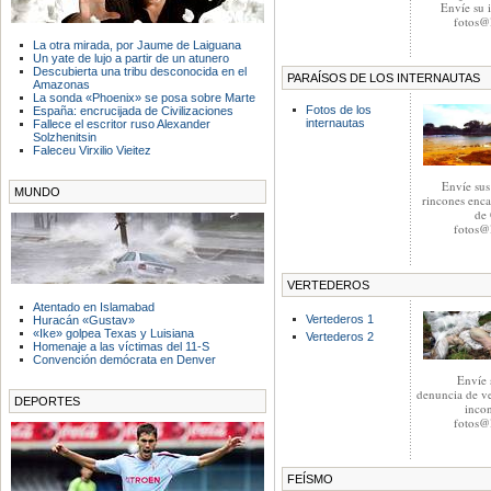
Envíe su 
fotos@l
La otra mirada, por Jaume de Laiguana
Un yate de lujo a partir de un atunero
Descubierta una tribu desconocida en el
PARAÍSOS DE LOS INTERNAUTAS
Amazonas
La sonda «Phoenix» se posa sobre Marte
Fotos de los
España: encrucijada de Civilizaciones
internautas
Fallece el escritor ruso Alexander
Solzhenitsin
Faleceu Virxilio Vieitez
Envíe sus
MUNDO
rincones enca
de 
fotos@l
VERTEDEROS
Atentado en Islamabad
Vertederos 1
Huracán «Gustav»
«Ike» golpea Texas y Luisiana
Vertederos 2
Homenaje a las víctimas del 11-S
Convención demócrata en Denver
Envíe 
denuncia de ve
DEPORTES
incon
fotos@l
FEÍSMO