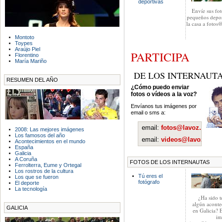
deportivas
Envíe sus fot
pequeños depor
la casa a fotos
Montoto
Toypes
Araújo Piel
PARTICIPA
Florentino
María Mariño
DE LOS INTERNAUT
RESUMEN DEL AÑO
¿Cómo puedo enviar
fotos o vídeos a la voz?
Envíanos tus imágenes por
email o sms a:
email:
fotos@lavoz.es
2008: Las mejores imágenes
Los famosos del año
email:
videos@lavoz.es
Acontecimientos en el mundo
España
Galicia
A Coruña
FOTOS DE LOS INTERNAUTAS
Ferrolterra, Eume y Ortegal
Los rostros de la cultura
Tú eres el
Los que se fueron
fotógrafo
El deporte
La tecnología
¿Ha sido t
algún aconte
GALICIA
en Galicia? 
im