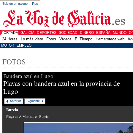
Edición en galego
Rss
PORTADA
GALICIA
DEPORTES
SOCIEDAD
DINERO
ESPAÑA
MUNDO
O
24 Horas
Lo más visto
Fotos
Vídeos
El Tiempo
Hemeroteca web
Ag
MOTOR
EMPLEO
FOTOS
Bandera azul en Lugo
Playas con bandera azul en la provincia de
Lugo
Anterior
Siguiente
Burela
Playa de A Marosa, en Burela.