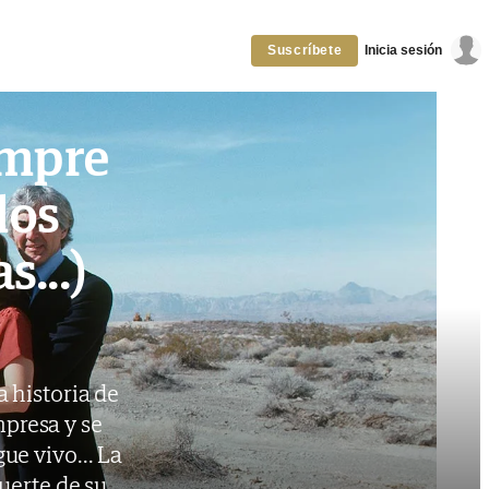
Inicia sesión
Suscríbete
empre
los
s...)
a historia de
presa y se
gue vivo... La
uerte de su