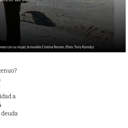
ean con su mujer, la modelo Cristina Ferrare.
(Foto: Tony Korody)
ngenuo?
n
r
idad a
4
a deuda