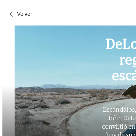
Saltar al contenido
Volver
DeLo
re
escá
Escándalos, 
John DeLo
convirtió en 
hija de su