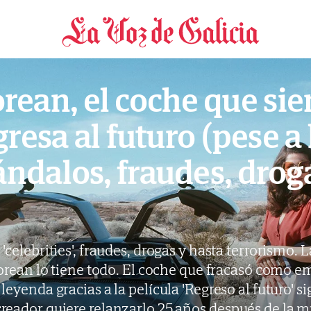
La increíble vida de su creador
rean, el coche que si
gresa al futuro (pese a 
ndalos, fraudes, droga
'celebrities', fraudes, drogas y hasta terrorismo. L
rean lo tiene todo. El coche que fracasó como em
leyenda gracias a la película 'Regreso al futuro' si
 creador quiere relanzarlo 25 años después de la m