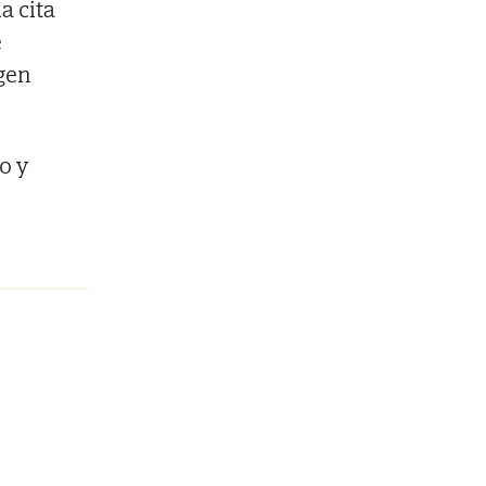
a cita
e
gen
o y