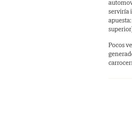
automovil
serviría 
apuesta:
superior
Pocos ve
generado
carrocer