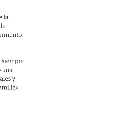
e la
ble
tormento
r siempre
ó una
ales y
amilia».