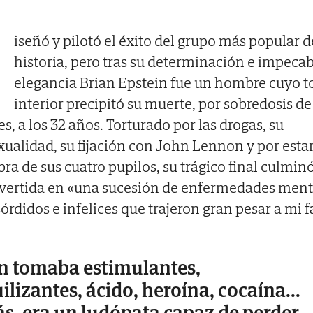
iseñó y pilotó el éxito del grupo más popular d
historia, pero tras su determinación e impeca
elegancia Brian Epstein fue un hombre cuyo 
interior precipitó su muerte, por sobredosis de
s, a los 32 años. Torturado por las drogas, su
alidad, su fijación con John Lennon y por esta
bra de sus cuatro pupilos, su trágico final culmin
vertida en «una sucesión de enfermedades ment
órdidos e infelices que trajeron gran pesar a mi f
n tomaba estimulantes,
ilizantes, ácido, heroína, cocaína...
, era un ludópata capaz de perder