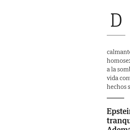
D
calmante
homosexu
a la som
vida con
hechos s
Epstei
tranqu
Además