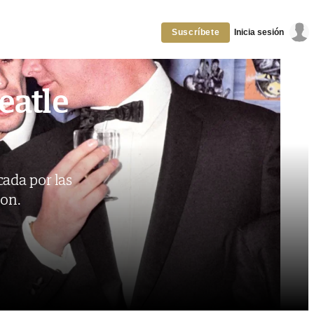
Inicia sesión
Suscríbete
eatle
ada por las
non.