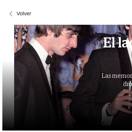
Saltar al contenido
Volver
El l
Las memori
dro