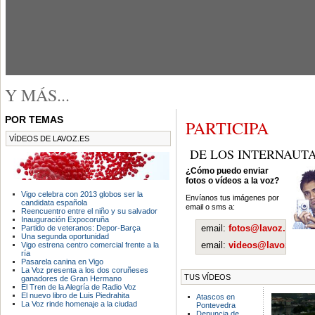
Y MÁS...
POR TEMAS
PARTICIPA
VÍDEOS DE LAVOZ.ES
DE LOS INTERNAUT
¿Cómo puedo enviar
fotos o vídeos a la voz?
Vigo celebra con 2013 globos ser la
Envíanos tus imágenes por
candidata española
email o sms a:
Reencuentro entre el niño y su salvador
Inauguración Expocoruña
email:
fotos@lavoz.es
Partido de veteranos: Depor-Barça
Una segunda oportunidad
email:
videos@lavoz.es
Vigo estrena centro comercial frente a la
ría
Pasarela canina en Vigo
La Voz presenta a los dos coruñeses
TUS VÍDEOS
ganadores de Gran Hermano
El Tren de la Alegría de Radio Voz
El nuevo libro de Luis Piedrahita
Atascos en
La Voz rinde homenaje a la ciudad
Pontevedra
Denuncia de