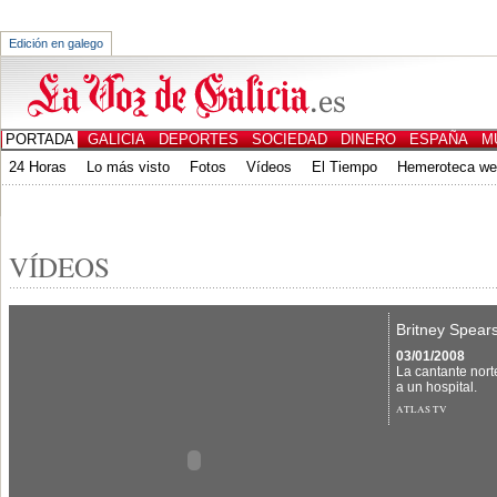
Edición en galego
PORTADA
GALICIA
DEPORTES
SOCIEDAD
DINERO
ESPAÑA
M
24 Horas
Lo más visto
Fotos
Vídeos
El Tiempo
Hemeroteca w
CANALES
ED. IMPRESA
VÍDEOS
Britney Spears
03/01/2008
La cantante nort
a un hospital.
ATLAS TV