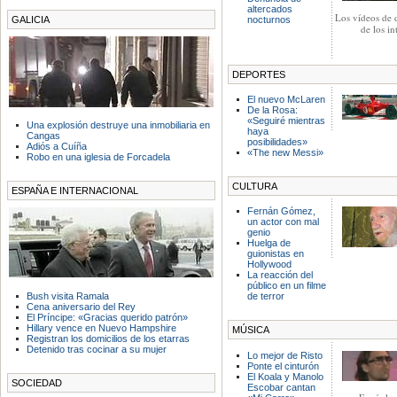
altercados
Los vídeos de 
GALICIA
nocturnos
de los in
DEPORTES
El nuevo McLaren
De la Rosa:
«Seguiré mientras
Una explosión destruye una inmobiliaria en
haya
Cangas
posibilidades»
Adiós a Cuíña
«The new Messi»
Robo en una iglesia de Forcadela
CULTURA
ESPAÑA E INTERNACIONAL
Fernán Gómez,
un actor con mal
genio
Huelga de
guionistas en
Hollywood
La reacción del
público en un filme
Bush visita Ramala
de terror
Cena aniversario del Rey
El Príncipe: «Gracias querido patrón»
Hillary vence en Nuevo Hampshire
MÚSICA
Registran los domicilios de los etarras
Detenido tras cocinar a su mujer
Lo mejor de Risto
Ponte el cinturón
El Koala y Manolo
SOCIEDAD
Escobar cantan