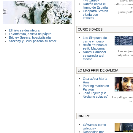
Envía lo
«Mi Carro»
hallazgos mus
Dantés canta el
himno de España
Y
Cleopatra Stratan
participa@
triunfa con
«Ghita»
CURIOSIDADES
El hielo se desintegra
La Antártida, a vista de pájaro
Britney Spears, hospitalizada
Los Simpson, de
Sarkozy y Bruni pasean su amor
carne y hueso
Belén Esteban al
estilo Madonna
Los mejore
Naomi Campbell
colgados en
se parodia a sí
misma
LO MÁS FRIKI DE GALICIA
Oda a Ana María
Ríos
Parking marino en
Panxón
José Tojeiro y la
'droja no colacao'
Lo gallego tam
en
DINERO
«Vivamos como
galegos»
Despedido por