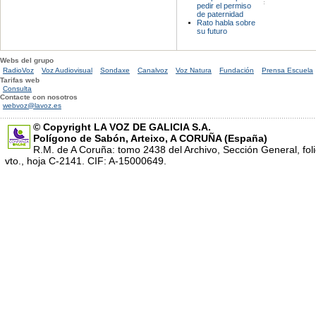
pedir el permiso
de paternidad
Rato habla sobre
su futuro
Webs del grupo
RadioVoz
Voz Audiovisual
Sondaxe
Canalvoz
Voz Natura
Fundación
Prensa Escuela
Tarifas web
Consulta
Contacte con nosotros
webvoz@lavoz.es
© Copyright LA VOZ DE GALICIA S.A.
Polígono de Sabón, Arteixo, A CORUÑA (España)
R.M. de A Coruña: tomo 2438 del Archivo, Sección General, fol
vto., hoja C-2141. CIF: A-15000649.