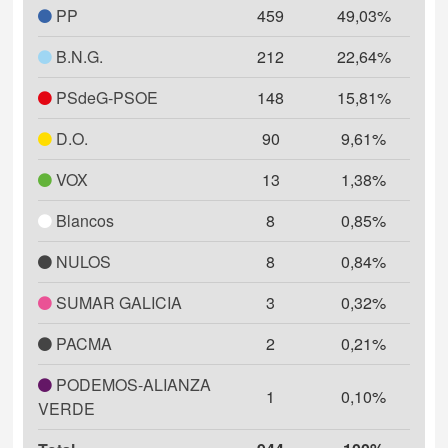
PP
459
49,03%
B.N.G.
212
22,64%
PSdeG-PSOE
148
15,81%
D.O.
90
9,61%
VOX
13
1,38%
Blancos
8
0,85%
NULOS
8
0,84%
SUMAR GALICIA
3
0,32%
PACMA
2
0,21%
PODEMOS-ALIANZA
1
0,10%
VERDE