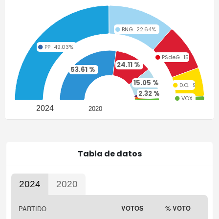
BNG
22.64%
PP
49.03%
PSdeG
15.81%
24.11 %
53.61 %
15.05 %
D.O.
9.61%
2.32 %
2.32 %
1.34 %
VOX
1.38%
2024
2020
Tabla de datos
2024
2020
Highcharts.com
PARTIDO
VOTOS
% VOTO