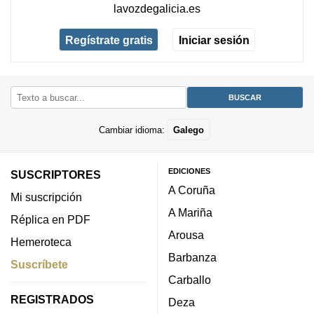
lavozdegalicia.es
Regístrate gratis
Iniciar sesión
Cambiar idioma:
Galego
EDICIONES
SUSCRIPTORES
A Coruña
Mi suscripción
A Mariña
Réplica en PDF
Arousa
Hemeroteca
Barbanza
Suscríbete
Carballo
REGISTRADOS
Deza