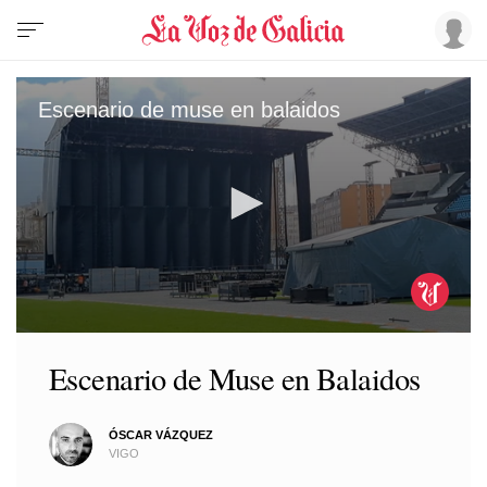
Escenario de muse en balaidos
0
seconds
Escenario de Muse en Balaidos
of
1
minute,
10
ÓSCAR VÁZQUEZ
seconds
VIGO