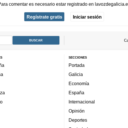
Para comentar es necesario
estar registrado
en
lavozdegalicia.
Regístrate gratis
Iniciar sesión
Ca
ES
SECCIONES
ña
Portada
ña
Galicia
Economía
za
España
lo
Internacional
Opinión
Deportes