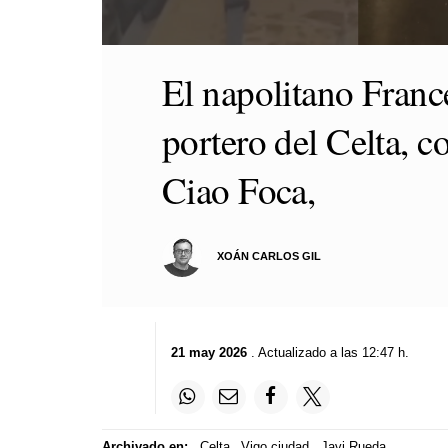
0
seconds
El napolitano Franc
of
52
seconds
Volume
portero del Celta, c
90%
Ciao Foca,
XOÁN CARLOS GIL
21 may 2026
. Actualizado a las 12:47 h.
Archivado en:
Celta
Vigo ciudad
Javi Rueda