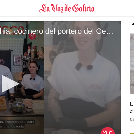
Ta
El napolitano Franceso Pecchia, cocinero del portero del Celta, colabora con la focaccería Ciao Foca,
L
c
d