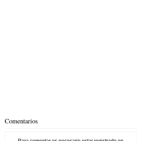
Comentarios
Para comentar es necesario
estar registrado
en