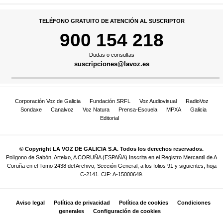
TELÉFONO GRATUITO DE ATENCIÓN AL SUSCRIPTOR
900 154 218
Dudas o consultas
suscripciones@lavoz.es
Corporación Voz de Galicia
Fundación SRFL
Voz Audiovisual
RadioVoz
Sondaxe
Canalvoz
Voz Natura
Prensa-Escuela
MPXA
Galicia
Editorial
© Copyright LA VOZ DE GALICIA S.A. Todos los derechos reservados.
Polígono de Sabón, Arteixo, A CORUÑA (ESPAÑA) Inscrita en el Registro Mercantil de A
Coruña en el Tomo 2438 del Archivo, Sección General, a los folios 91 y siguientes, hoja
C-2141. CIF: A-15000649.
Aviso legal
Política de privacidad
Política de cookies
Condiciones
generales
Configuración de cookies