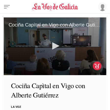
Cociña Capìtal en Vigo con Alberte Gutiérrez
0
seconds
Cociña Capìtal en Vigo con
of
16
Alberte Gutiérrez
minutes,
14
seconds
LA VOZ