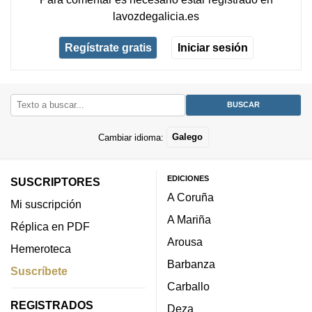
lavozdegalicia.es
Regístrate gratis
Iniciar sesión
Cambiar idioma:
Galego
EDICIONES
SUSCRIPTORES
A Coruña
Mi suscripción
A Mariña
Réplica en PDF
Arousa
Hemeroteca
Barbanza
Suscríbete
Carballo
REGISTRADOS
Deza