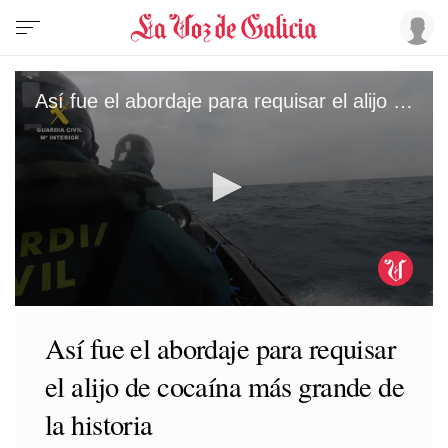
Así fue el abordaje para requisar el alijo de cocaína más grande de la historia
0
seconds
Así fue el abordaje para requisar
of
4
el alijo de cocaína más grande de
minutes,
25
seconds
la historia