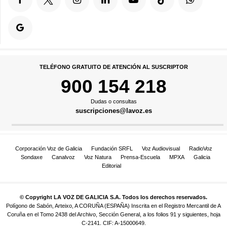
TELÉFONO GRATUITO DE ATENCIÓN AL SUSCRIPTOR
900 154 218
Dudas o consultas
suscripciones@lavoz.es
Corporación Voz de Galicia
Fundación SRFL
Voz Audiovisual
RadioVoz
Sondaxe
Canalvoz
Voz Natura
Prensa-Escuela
MPXA
Galicia
Editorial
© Copyright LA VOZ DE GALICIA S.A. Todos los derechos reservados.
Polígono de Sabón, Arteixo, A CORUÑA (ESPAÑA) Inscrita en el Registro Mercantil de A
Coruña en el Tomo 2438 del Archivo, Sección General, a los folios 91 y siguientes, hoja
C-2141. CIF: A-15000649.