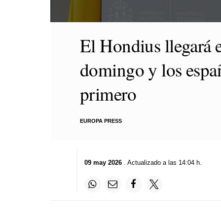
0
seconds
El Hondius llegará e
of
1
minute,
domingo y los espa
34
seconds
Volume
90%
primero
EUROPA PRESS
09 may 2026
. Actualizado a las 14:04 h.