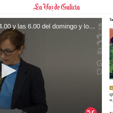
Ta
El Hondius llegará entre las 4.00 y las 6.00 del domingo y los españoles desembarcarán primero
q
AL