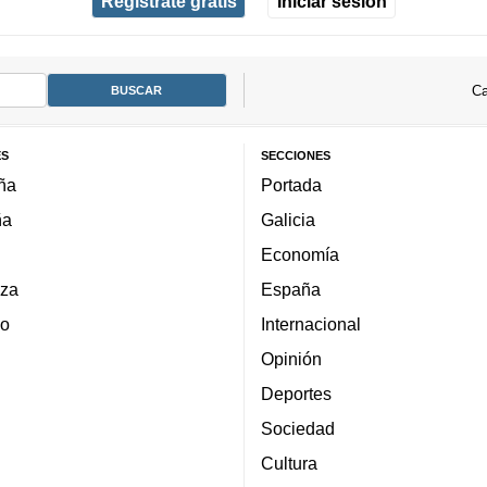
Regístrate gratis
Iniciar sesión
Ca
ES
SECCIONES
ña
Portada
ña
Galicia
Economía
za
España
lo
Internacional
Opinión
Deportes
Sociedad
Cultura