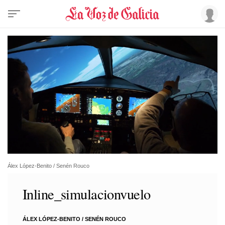
Álex López-Benito / Senén Rouco
Inline_simulacionvuelo
ÁLEX LÓPEZ-BENITO
/
SENÉN ROUCO