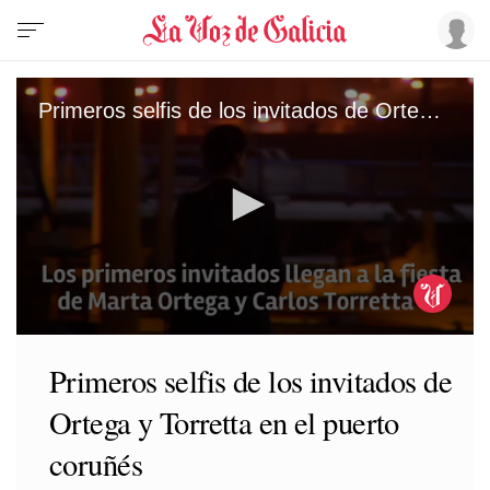
Primeros selfis de los invitados de Ortega y Torretta en el puerto coruñés
0
seconds
Primeros selfis de los invitados de
of
1
Ortega y Torretta en el puerto
minute,
51
seconds
coruñés