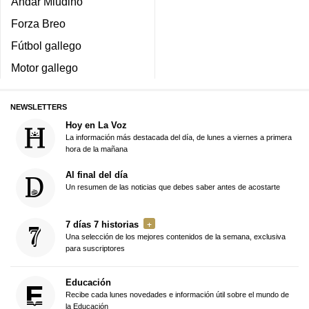
Andar Miudiño
Forza Breo
Fútbol gallego
Motor gallego
NEWSLETTERS
Hoy en La Voz
La información más destacada del día, de lunes a viernes a primera
hora de la mañana
Al final del día
Un resumen de las noticias que debes saber antes de acostarte
7 días 7 historias
Una selección de los mejores contenidos de la semana, exclusiva
para suscriptores
Educación
Recibe cada lunes novedades e información útil sobre el mundo de
la Educación