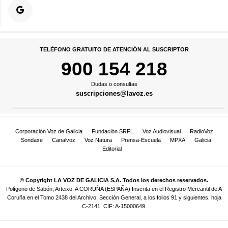
TELÉFONO GRATUITO DE ATENCIÓN AL SUSCRIPTOR
900 154 218
Dudas o consultas
suscripciones@lavoz.es
Corporación Voz de Galicia
Fundación SRFL
Voz Audiovisual
RadioVoz
Sondaxe
Canalvoz
Voz Natura
Prensa-Escuela
MPXA
Galicia
Editorial
© Copyright LA VOZ DE GALICIA S.A. Todos los derechos reservados.
Polígono de Sabón, Arteixo, A CORUÑA (ESPAÑA) Inscrita en el Registro Mercantil de A
Coruña en el Tomo 2438 del Archivo, Sección General, a los folios 91 y siguientes, hoja
C-2141. CIF: A-15000649.