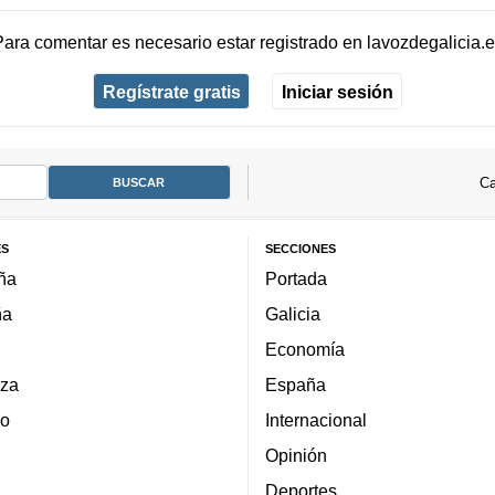
Para comentar es necesario
estar registrado
en
lavozdegalicia.
Regístrate gratis
Iniciar sesión
Ca
ES
SECCIONES
ña
Portada
ña
Galicia
Economía
za
España
lo
Internacional
Opinión
Deportes