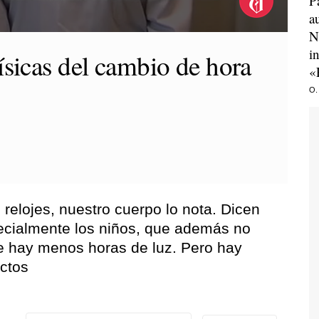
P
a
N
i
ísicas del cambio de hora
«
O.
elojes, nuestro cuerpo lo nota. Dicen
pecialmente los niños, que además no
e hay menos horas de luz. Pero hay
ectos