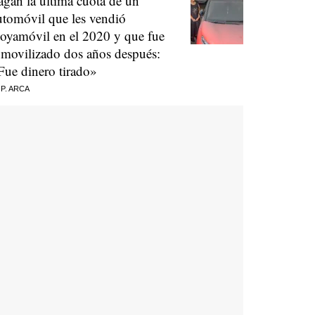
agan la última cuota de un
utomóvil que les vendió
oyamóvil en el 2020 y que fue
nmovilizado dos años después:
Fue dinero tirado»
 P. ARCA