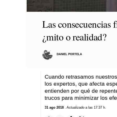
0
seconds
Las consecuencias f
of
1
minute,
¿mito o realidad?
43
seconds
Volume
90%
DANIEL PORTELA
Cuando retrasamos nuestros r
los expertos, que afecta es
entienden por qué de repent
trucos para minimizar los ef
31 ago 2018
. Actualizado a las 17:37 h.