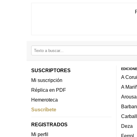
EDICION
SUSCRIPTORES
A Coru
Mi suscripción
A Mari
Réplica en PDF
Arousa
Hemeroteca
Barban
Suscríbete
Carbal
REGISTRADOS
Deza
Mi perfil
Ferrol