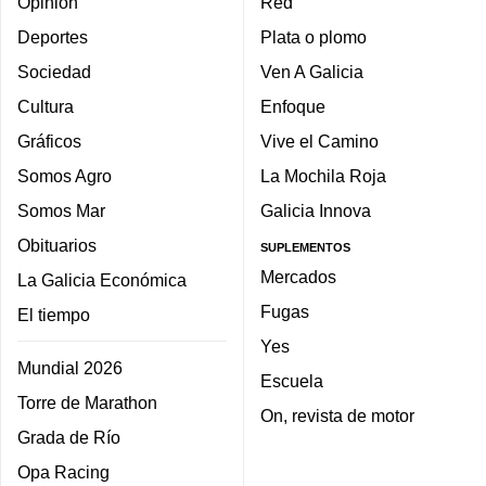
Opinión
Red
Deportes
Plata o plomo
Sociedad
Ven A Galicia
Cultura
Enfoque
Gráficos
Vive el Camino
Somos Agro
La Mochila Roja
Somos Mar
Galicia Innova
Obituarios
SUPLEMENTOS
Mercados
La Galicia Económica
Fugas
El tiempo
Yes
Mundial 2026
Escuela
Torre de Marathon
On, revista de motor
Grada de Río
Opa Racing