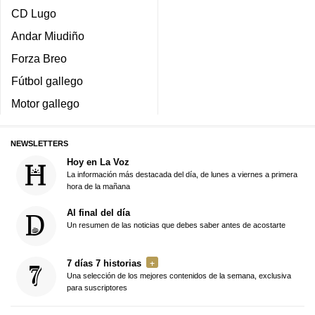
CD Lugo
Andar Miudiño
Forza Breo
Fútbol gallego
Motor gallego
NEWSLETTERS
Hoy en La Voz
La información más destacada del día, de lunes a viernes a primera
hora de la mañana
Al final del día
Un resumen de las noticias que debes saber antes de acostarte
7 días 7 historias
Una selección de los mejores contenidos de la semana, exclusiva
para suscriptores