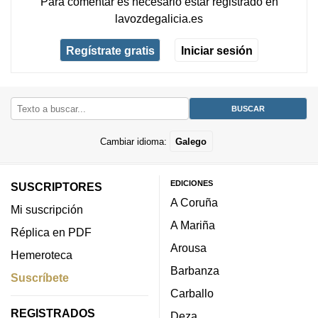
Para comentar es necesario
estar registrado
en
lavozdegalicia.es
Regístrate gratis
Iniciar sesión
Cambiar idioma:
Galego
EDICIONES
SUSCRIPTORES
A Coruña
Mi suscripción
A Mariña
Réplica en PDF
Arousa
Hemeroteca
Barbanza
Suscríbete
Carballo
REGISTRADOS
Deza