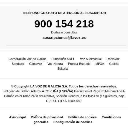
TELÉFONO GRATUITO DE ATENCIÓN AL SUSCRIPTOR
900 154 218
Dudas o consultas
suscripciones@lavoz.es
Corporación Voz de Galicia
Fundación SRFL
Voz Audiovisual
RadioVoz
Sondaxe
Canalvoz
Voz Natura
Prensa-Escuela
MPXA
Galicia
Editorial
© Copyright LA VOZ DE GALICIA S.A. Todos los derechos reservados.
Polígono de Sabón, Arteixo, A CORUÑA (ESPAÑA) Inscrita en el Registro Mercantil de A
Coruña en el Tomo 2438 del Archivo, Sección General, a los folios 91 y siguientes, hoja
C-2141. CIF: A-15000649.
Aviso legal
Política de privacidad
Política de cookies
Condiciones
generales
Configuración de cookies