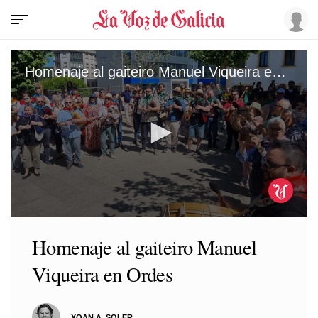
Homenaje al gaiteiro Manuel Viqueira en Ordes
0
seconds
Homenaje al gaiteiro Manuel
of
46
Viqueira en Ordes
seconds
XOAN A. SOLER