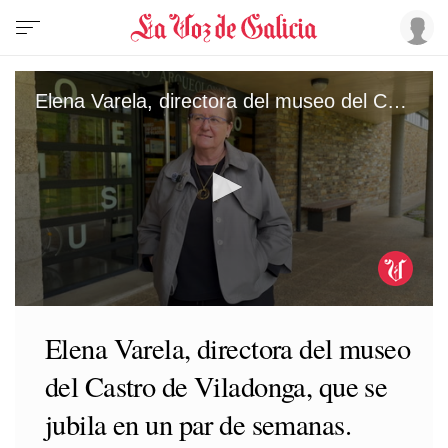
Elena Varela, directora del museo del Castro de Viladonga, que se jubila en un par de semanas.
0
seconds
Elena Varela, directora del museo
of
1
del Castro de Viladonga, que se
minute,
38
seconds
jubila en un par de semanas.