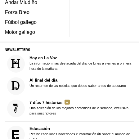
Andar Miudiño
Forza Breo
Fútbol gallego
Motor gallego
NEWSLETTERS
Hoy en La Voz
La información más destacada del día, de lunes a viernes a primera
hora de la mañana
Al final del día
Un resumen de las noticias que debes saber antes de acostarte
7 días 7 historias
Una selección de los mejores contenidos de la semana, exclusiva
para suscriptores
Educación
Recibe cada lunes novedades e información útil sobre el mundo de