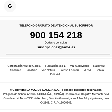
TELÉFONO GRATUITO DE ATENCIÓN AL SUSCRIPTOR
900 154 218
Dudas o consultas
suscripciones@lavoz.es
Corporación Voz de Galicia
Fundación SRFL
Voz Audiovisual
RadioVoz
Sondaxe
Canalvoz
Voz Natura
Prensa-Escuela
MPXA
Galicia
Editorial
© Copyright LA VOZ DE GALICIA S.A. Todos los derechos reservados.
Polígono de Sabón, Arteixo, A CORUÑA (ESPAÑA) Inscrita en el Registro Mercantil de A
Coruña en el Tomo 2438 del Archivo, Sección General, a los folios 91 y siguientes, hoja
C-2141. CIF: A-15000649.