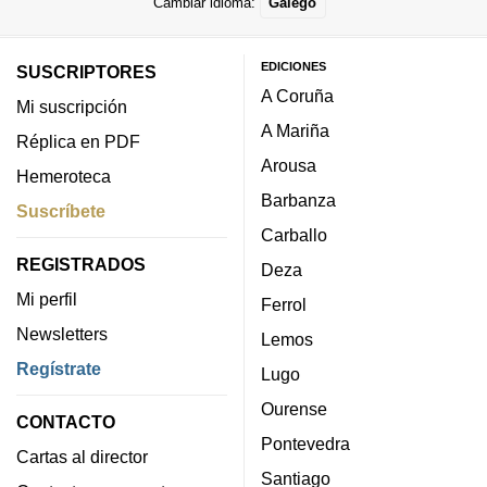
Cambiar idioma:
Galego
EDICIONES
SUSCRIPTORES
A Coruña
Mi suscripción
A Mariña
Réplica en PDF
Arousa
Hemeroteca
Barbanza
Suscríbete
Carballo
REGISTRADOS
Deza
Mi perfil
Ferrol
Newsletters
Lemos
Regístrate
Lugo
Ourense
CONTACTO
Pontevedra
Cartas al director
Santiago