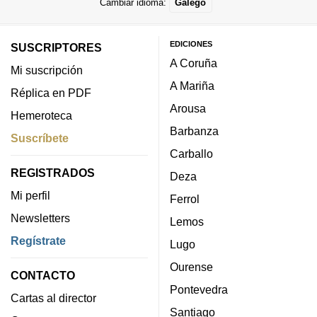
Cambiar idioma:
Galego
EDICIONES
SUSCRIPTORES
A Coruña
Mi suscripción
A Mariña
Réplica en PDF
Arousa
Hemeroteca
Barbanza
Suscríbete
Carballo
REGISTRADOS
Deza
Mi perfil
Ferrol
Newsletters
Lemos
Regístrate
Lugo
Ourense
CONTACTO
Pontevedra
Cartas al director
Santiago