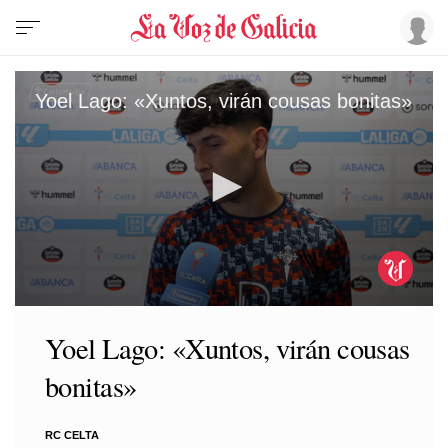
Yoel Lago: «Xuntos, virán cousas bonitas»
0
seconds
Yoel Lago: «Xuntos, virán cousas
of
1
bonitas»
minute,
7
seconds
RC CELTA