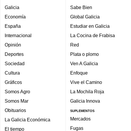
Galicia
Sabe Bien
Economía
Global Galicia
España
Estudiar en Galicia
Internacional
La Cocina de Frabisa
Opinión
Red
Deportes
Plata o plomo
Sociedad
Ven A Galicia
Cultura
Enfoque
Gráficos
Vive el Camino
Somos Agro
La Mochila Roja
Somos Mar
Galicia Innova
Obituarios
SUPLEMENTOS
Mercados
La Galicia Económica
Fugas
El tiempo