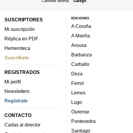
Cambiar idioma:
Galego
EDICIONES
SUSCRIPTORES
A Coruña
Mi suscripción
A Mariña
Réplica en PDF
Arousa
Hemeroteca
Barbanza
Suscríbete
Carballo
REGISTRADOS
Deza
Mi perfil
Ferrol
Newsletters
Lemos
Regístrate
Lugo
Ourense
CONTACTO
Pontevedra
Cartas al director
Santiago