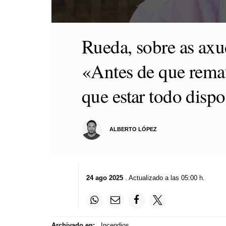
0
seconds
Rueda, sobre as axu
of
2
minutes,
«Antes de que rema
38
seconds
Volume
90%
que estar todo disp
ALBERTO LÓPEZ
24 ago 2025
. Actualizado a las 05:00 h.
Archivado en:
Incendios