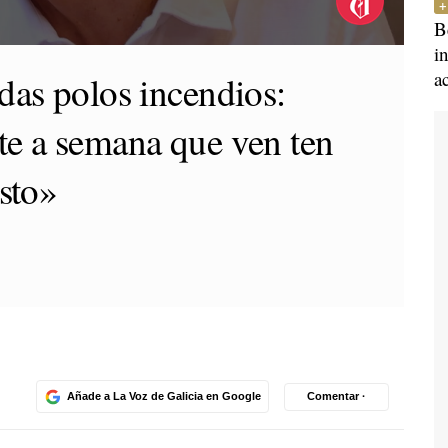
B
i
a
das polos incendios:
te a semana que ven ten
osto»
Añade a La Voz de Galicia en Google
Comentar ·