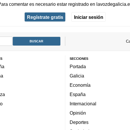
Para comentar es necesario
estar registrado
en
lavozdegalicia.
Regístrate gratis
Iniciar sesión
Ca
ES
SECCIONES
ña
Portada
ña
Galicia
Economía
za
España
lo
Internacional
Opinión
Deportes