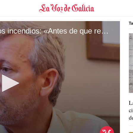
Ta
Rueda, sobre as axudas polos incendios: «Antes de que remate a semana que ven ten que estar todo disposto»
L
c
d