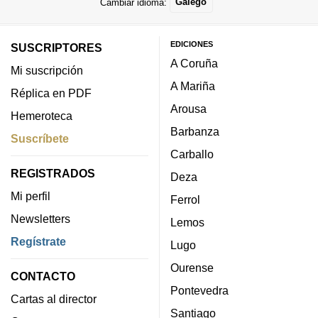
Cambiar idioma:
Galego
EDICIONES
SUSCRIPTORES
A Coruña
Mi suscripción
A Mariña
Réplica en PDF
Arousa
Hemeroteca
Barbanza
Suscríbete
Carballo
REGISTRADOS
Deza
Mi perfil
Ferrol
Newsletters
Lemos
Regístrate
Lugo
Ourense
CONTACTO
Pontevedra
Cartas al director
Santiago