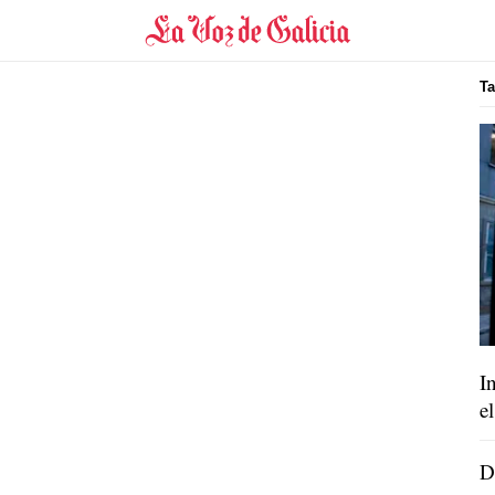
Ta
I
e
D