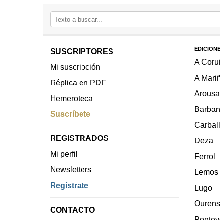
EDICION
SUSCRIPTORES
A Coru
Mi suscripción
A Mari
Réplica en PDF
Arousa
Hemeroteca
Barban
Suscríbete
Carbal
REGISTRADOS
Deza
Mi perfil
Ferrol
Newsletters
Lemos
Regístrate
Lugo
Ourens
CONTACTO
Pontev