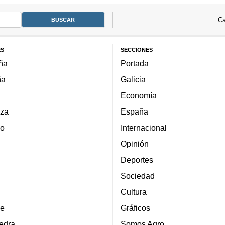
Ca
ES
SECCIONES
ña
Portada
ña
Galicia
Economía
za
España
lo
Internacional
Opinión
Deportes
Sociedad
Cultura
e
Gráficos
edra
Somos Agro