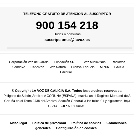
TELÉFONO GRATUITO DE ATENCIÓN AL SUSCRIPTOR
900 154 218
Dudas o consultas
suscripciones@lavoz.es
Corporación Voz de Galicia
Fundación SRFL
Voz Audiovisual
RadioVoz
Sondaxe
Canalvoz
Voz Natura
Prensa-Escuela
MPXA
Galicia
Editorial
© Copyright LA VOZ DE GALICIA S.A. Todos los derechos reservados.
Polígono de Sabón, Arteixo, A CORUÑA (ESPAÑA) Inscrita en el Registro Mercantil de A
Coruña en el Tomo 2438 del Archivo, Sección General, a los folios 91 y siguientes, hoja
C-2141. CIF: A-15000649.
Aviso legal
Política de privacidad
Política de cookies
Condiciones
generales
Configuración de cookies