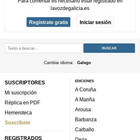
Para comentar es necesario
estar registrado
en
lavozdegalicia.es
Regístrate gratis
Iniciar sesión
Cambiar idioma:
Galego
EDICIONES
SUSCRIPTORES
A Coruña
Mi suscripción
A Mariña
Réplica en PDF
Arousa
Hemeroteca
Barbanza
Suscríbete
Carballo
REGISTRADOS
Deza