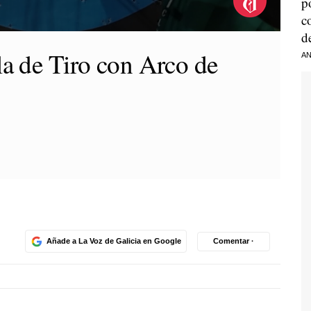
p
c
d
la de Tiro con Arco de
AN
Añade a La Voz de Galicia en Google
Comentar ·