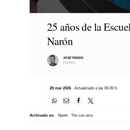
0
seconds
25 años de la Escue
of
2
minutes,
Narón
26
seconds
Volume
90%
JOSÉ PARDO
FERROL
28 mar 2026
. Actualizado a las 05:00 h.
Archivado en:
Narón
Tiro con arco