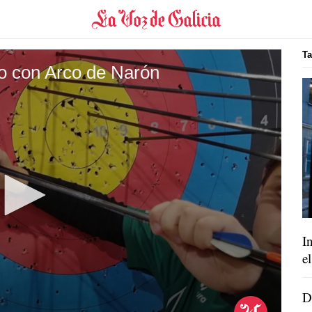
Ta
ro con Arco de Narón
I
e
D