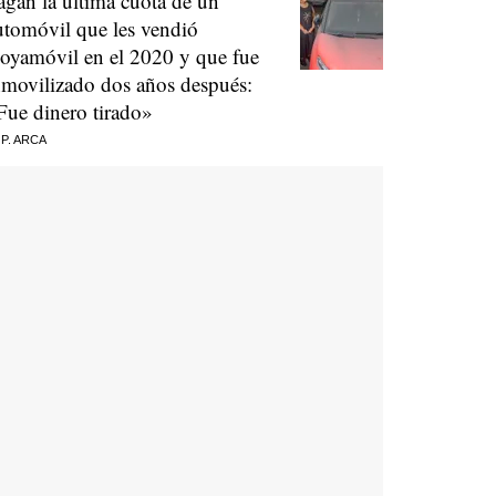
agan la última cuota de un
utomóvil que les vendió
oyamóvil en el 2020 y que fue
nmovilizado dos años después:
Fue dinero tirado»
 P. ARCA