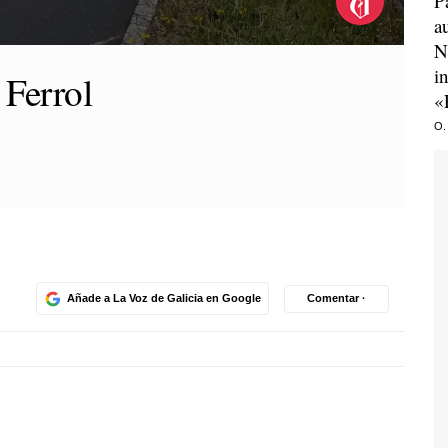
P
a
N
i
 Ferrol
«
O.
Añade a La Voz de Galicia en Google
Comentar ·