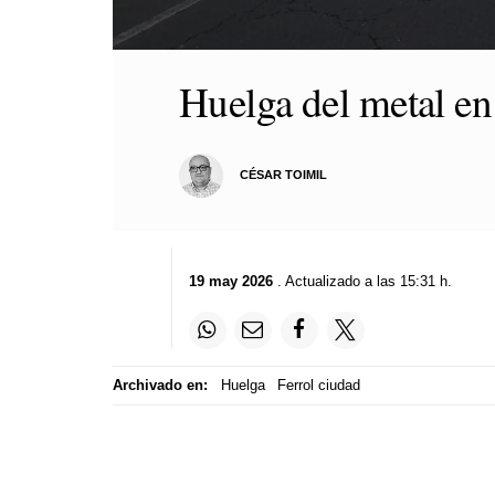
0
seconds
Huelga del metal en
of
23
seconds
Volume
90%
CÉSAR TOIMIL
19 may 2026
. Actualizado a las 15:31 h.
Archivado en:
Huelga
Ferrol ciudad