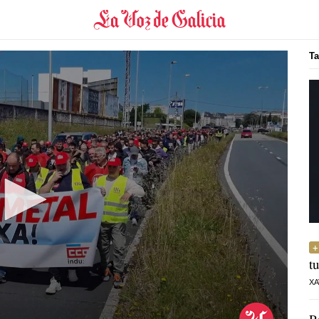
Ta
t
XA