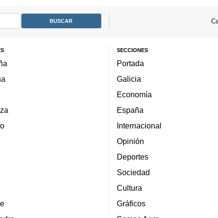
Ca
ES
SECCIONES
ña
Portada
ña
Galicia
Economía
za
España
lo
Internacional
Opinión
Deportes
Sociedad
Cultura
e
Gráficos